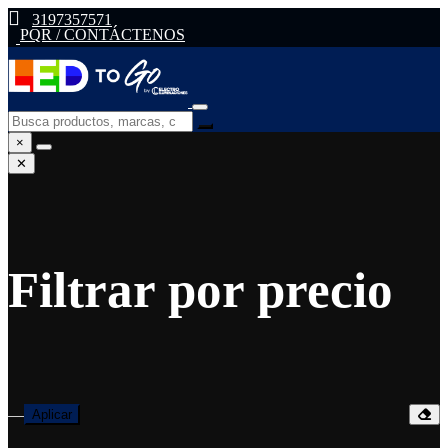
3197357571
PQR / CONTÁCTENOS
×
✕
Filtrar por precio
—
Aplicar