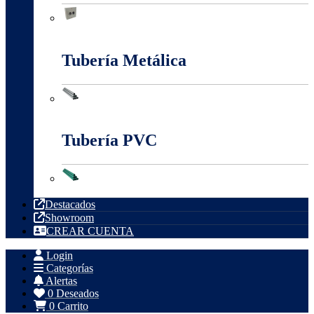
Tableros, Cajas Y Cofres
Tubería Metálica
Tubería Metálica
Tubería PVC
Tubería PVC
Destacados
Showroom
CREAR CUENTA
Login
Categorías
Alertas
0
Deseados
0
Carrito