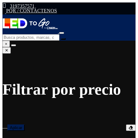
3197357571
PQR / CONTÁCTENOS
×
✕
Filtrar por precio
—
Aplicar