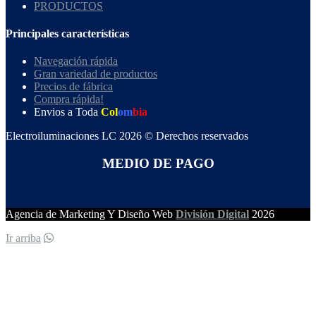
PRODUCTOS
Principales características
Navegación rápida
Gran variedad de productos
Precios de fábrica
Compra rápida!
Envios a Toda
Col
om
bia
Electroiluminaciones LC 2026 © Derechos reservados
MEDIO DE PAGO
Agencia de Marketing Y Diseño Web
División Digital
2026
Ir arriba