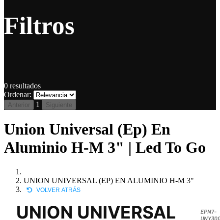
Filtros
0
resultados
Ordenar:
1
Anterior
Siguiente
Union Universal (Ep) En
Aluminio H-M 3" | Led To Go
UNION UNIVERSAL (EP) EN ALUMINIO H-M 3"
VOLVER ATRÁS
UNION UNIVERSAL
EPN7-
UNY30