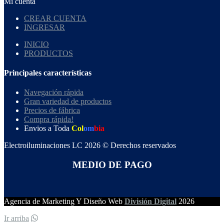
Mi cuenta
CREAR CUENTA
INGRESAR
INICIO
PRODUCTOS
Principales características
Navegación rápida
Gran variedad de productos
Precios de fábrica
Compra rápida!
Envios a Toda
Col
om
bia
Electroiluminaciones LC 2026 © Derechos reservados
MEDIO DE PAGO
Agencia de Marketing Y Diseño Web
División Digital
2026
Ir arriba