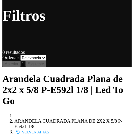
Filtros
0
resultados
Ordenar:
1
Anterior
Siguiente
Arandela Cuadrada Plana de
2x2 x 5/8 P-E592l 1/8 | Led To
Go
ARANDELA CUADRADA PLANA DE 2X2 X 5/8 P-
E592L 1/8
VOLVER ATRÁS