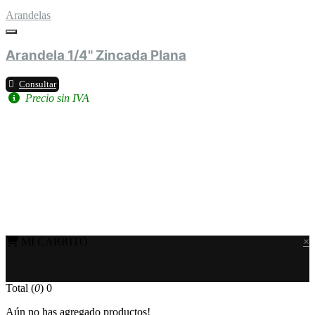
Arandelas
Arandela 1/4" Zincada Plana
Consultar
Precio sin IVA
MI CARRITO
×
Total (
0
)
0
Aún no has agregado productos!