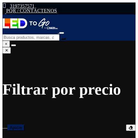
3197357571
PQR / CONTÁCTENOS
×
✕
Filtrar por precio
—
Aplicar