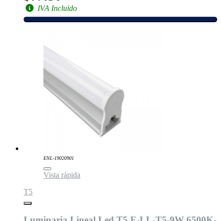
IVA Incluido
ENL-19020901
Vista rápida
T5
Luminaria Lineal Led T5 E-LL-T5-9W 6500K-