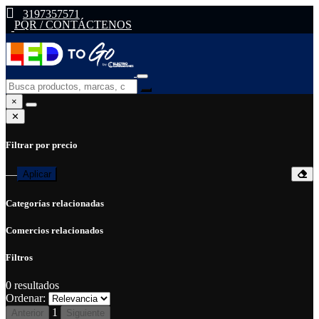
3197357571
PQR / CONTÁCTENOS
×
✕
Filtrar por precio
—
Aplicar
Categorías relacionadas
Comercios relacionados
Filtros
0
resultados
Ordenar:
1
Anterior
Siguiente