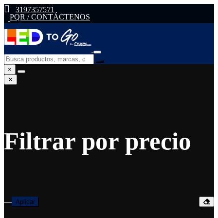
3197357571
PQR / CONTÁCTENOS
×
✕
Filtrar por precio
—
Aplicar