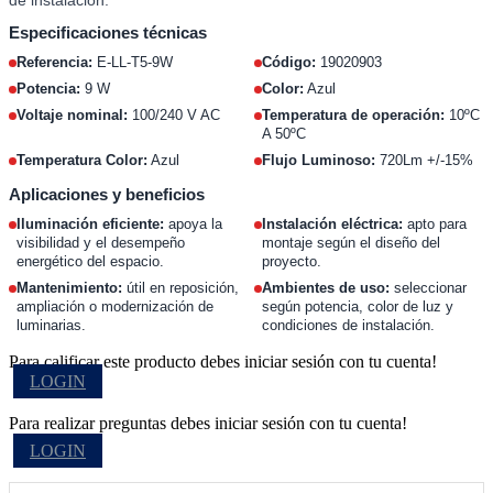
Especificaciones técnicas
Referencia:
E-LL-T5-9W
Código:
19020903
Potencia:
9 W
Color:
Azul
Voltaje nominal:
100/240 V AC
Temperatura de operación:
10ºC
A 50ºC
Temperatura Color:
Azul
Flujo Luminoso:
720Lm +/-15%
Aplicaciones y beneficios
Iluminación eficiente:
apoya la
Instalación eléctrica:
apto para
visibilidad y el desempeño
montaje según el diseño del
energético del espacio.
proyecto.
Mantenimiento:
útil en reposición,
Ambientes de uso:
seleccionar
ampliación o modernización de
según potencia, color de luz y
luminarias.
condiciones de instalación.
Para calificar este producto debes iniciar sesión con tu cuenta!
LOGIN
Para realizar preguntas debes iniciar sesión con tu cuenta!
LOGIN