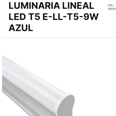
LUMINARIA LINEAL
ENL-
19020
LED T5 E-LL-T5-9W
AZUL