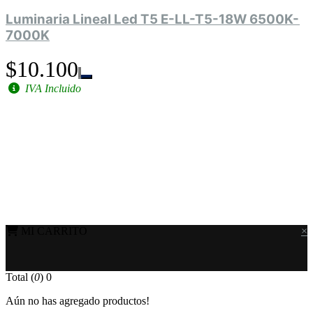
Luminaria Lineal Led T5 E-LL-T5-18W 6500K-
7000K
$10.100
IVA Incluido
MI CARRITO
×
Total (
0
)
0
Aún no has agregado productos!