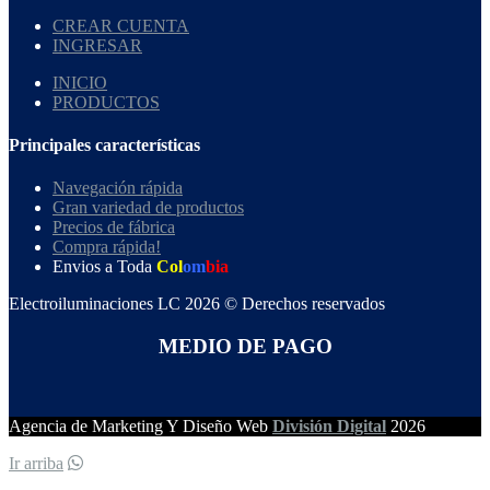
CREAR CUENTA
INGRESAR
INICIO
PRODUCTOS
Principales características
Navegación rápida
Gran variedad de productos
Precios de fábrica
Compra rápida!
Envios a Toda
Col
om
bia
Electroiluminaciones LC 2026 © Derechos reservados
MEDIO DE PAGO
Agencia de Marketing Y Diseño Web
División Digital
2026
Ir arriba