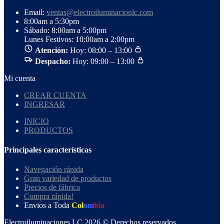
Email:
ventas@electroiluminacionlc.com
8:00am a 5:30pm
Sábado: 8:00am a 5:00pm
Lunes Festivos: 10:00am a 2:00pm
Atención:
Hoy: 08:00 – 13:00
Despacho:
Hoy: 09:00 – 13:00
Mi cuenta
CREAR CUENTA
INGRESAR
INICIO
PRODUCTOS
Principales características
Navegación rápida
Gran variedad de productos
Precios de fábrica
Compra rápida!
Envios a Toda
Col
om
bia
Electroiluminaciones LC 2026 © Derechos reservados