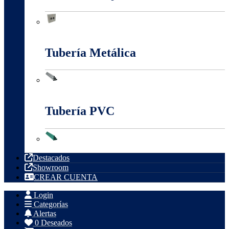
Tableros, Cajas Y Cofres
Tubería Metálica
Tubería Metálica
Tubería PVC
Tubería PVC
Destacados
Showroom
CREAR CUENTA
Login
Categorías
Alertas
0
Deseados