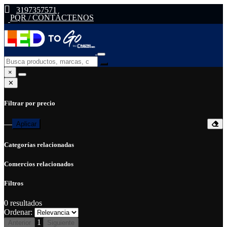
3197357571
PQR / CONTÁCTENOS
×
✕
Filtrar por precio
—
Aplicar
Categorías relacionadas
Comercios relacionados
Filtros
0
resultados
Ordenar:
1
Anterior
Siguiente