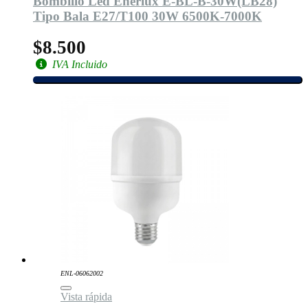
Bombillo Led Enerlux E-BL-B-30W(LB28)
Tipo Bala E27/T100 30W 6500K-7000K
$8.500
IVA Incluido
ENL-06062002
Vista rápida