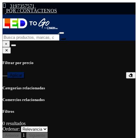
3197357571
PQR / CONTÁCTENOS
×
✕
Filtrar por precio
—
Aplicar
Categorías relacionadas
Comercios relacionados
Filtros
0
resultados
Ordenar:
1
Anterior
Siguiente