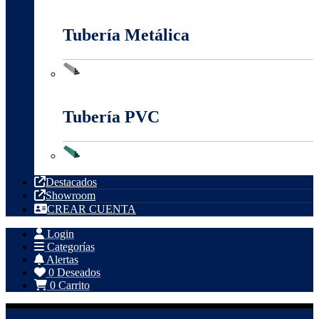
Tableros, Cajas Y Cofres
Tubería Metálica
Tubería Metálica
Tubería PVC
Tubería PVC
Destacados
Showroom
CREAR CUENTA
Login
Categorías
Alertas
0
Deseados
0
Carrito