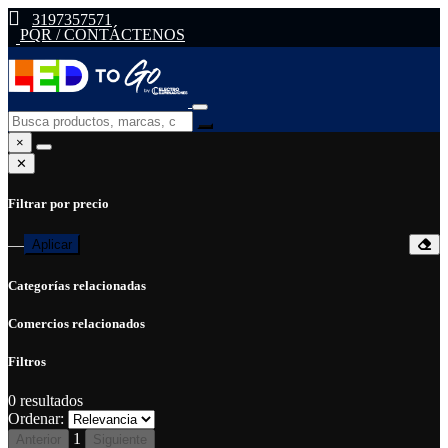
3197357571
PQR / CONTÁCTENOS
×
✕
Filtrar por precio
—
Aplicar
Categorías relacionadas
Comercios relacionados
Filtros
0
resultados
Ordenar:
1
Anterior
Siguiente