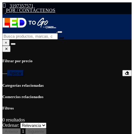
3197357571
PQR / CONTÁCTENOS
×
✕
Filtrar por precio
—
Aplicar
Categorías relacionadas
Comercios relacionados
Filtros
0
resultados
Ordenar:
1
Anterior
Siguiente