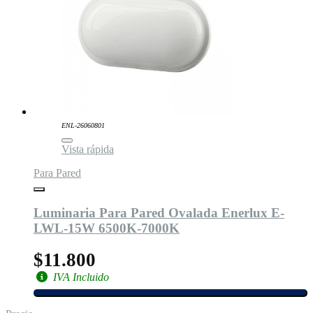
ENL-26060801
Vista rápida
Para Pared
Luminaria Para Pared Ovalada Enerlux E-
LWL-15W 6500K-7000K
$11.800
IVA Incluido