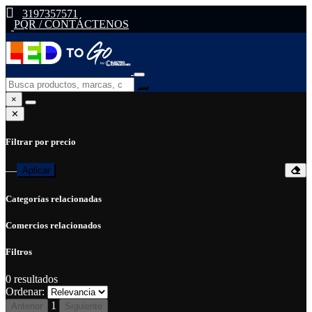
3197357571
PQR / CONTÁCTENOS
×
✕
Filtrar por precio
—
Aplicar
Categorías relacionadas
Comercios relacionados
Filtros
0
resultados
Ordenar:
1
Anterior
Siguiente