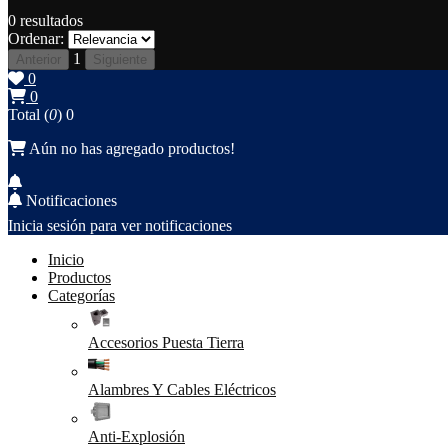
0
resultados
Ordenar:
1
Anterior
Siguiente
0
0
Total (
0
)
0
Aún no has agregado productos!
Notificaciones
Inicia sesión para ver notificaciones
Inicio
Productos
Categorías
Accesorios Puesta Tierra
Alambres Y Cables Eléctricos
Anti-Explosión