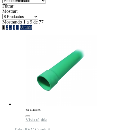
Filtrar:
Mostrar:
Mostrando 1 a 9 de 77
1
2
3
4
»
Última
TR-11410596
Vista rápida
Tubo PVC Conduit