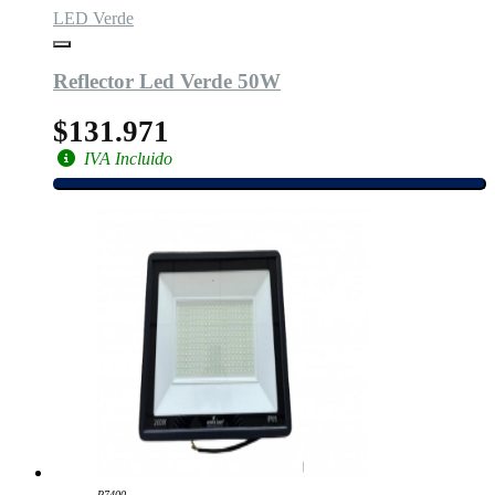
LED Verde
Reflector Led Verde 50W
$131.971
IVA Incluido
P7400