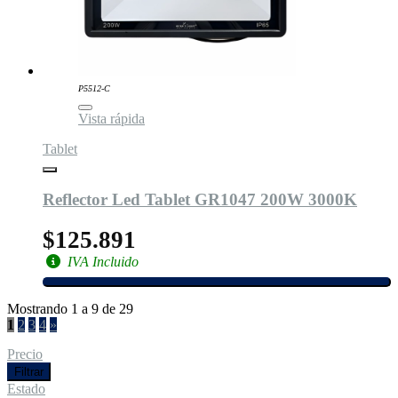
P5512-C
Vista rápida
Tablet
Reflector Led Tablet GR1047 200W 3000K
$125.891
IVA Incluido
Mostrando 1 a 9 de 29
1
2
3
4
»
Precio
Filtrar
Estado