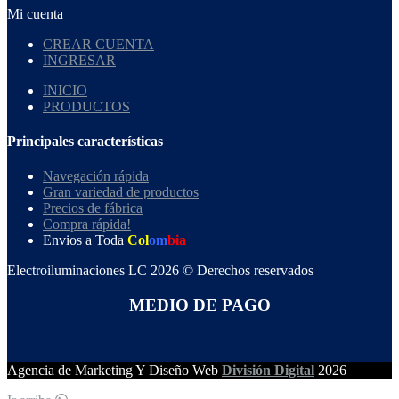
Mi cuenta
CREAR CUENTA
INGRESAR
INICIO
PRODUCTOS
Principales características
Navegación rápida
Gran variedad de productos
Precios de fábrica
Compra rápida!
Envios a Toda
Col
om
bia
Electroiluminaciones LC 2026 © Derechos reservados
MEDIO DE PAGO
Agencia de Marketing Y Diseño Web
División Digital
2026