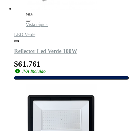
P6594
Vista rápida
LED Verde
Reflector Led Verde 100W
$61.761
IVA Incluido