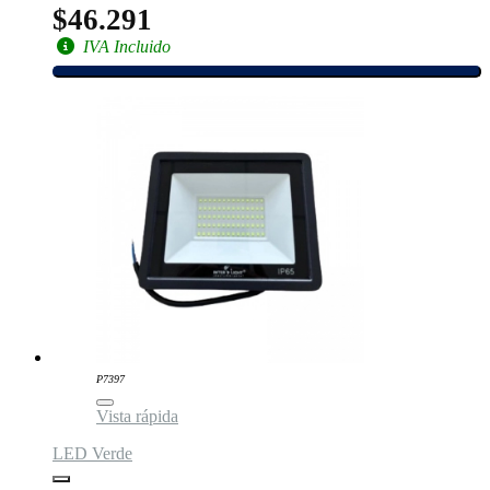
$46.291
IVA Incluido
P7397
Vista rápida
LED Verde