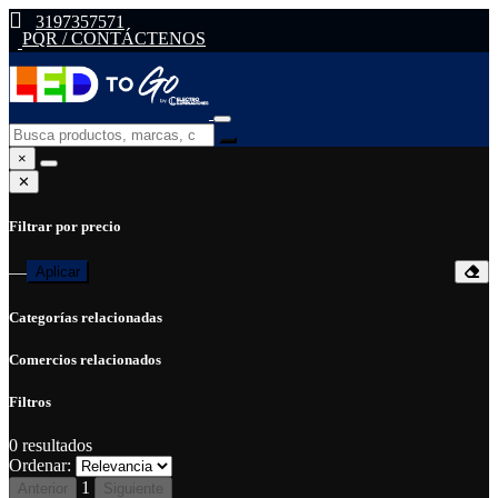
3197357571
PQR / CONTÁCTENOS
×
✕
Filtrar por precio
—
Aplicar
Categorías relacionadas
Comercios relacionados
Filtros
0
resultados
Ordenar:
1
Anterior
Siguiente