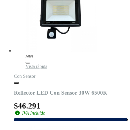
P6586
Vista rápida
Con Sensor
Reflector LED Con Sensor 30W 6500K
$46.291
IVA Incluido