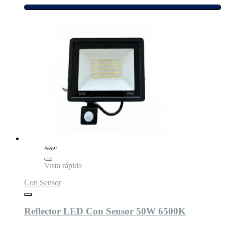
P6591
Vista rápida
Con Sensor
Reflector LED Con Sensor 50W 6500K