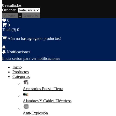
0
resultados
Ordenar:
1
Anterior
Siguiente
0
0
Total (
0
)
0
Aún no has agregado productos!
Notificaciones
Inicia sesión para ver notificaciones
Inicio
Productos
Categorías
Accesorios Puesta Tierra
Alambres Y Cables Eléctricos
Anti-Explosión