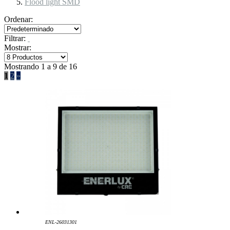
Flood light SMD
Ordenar:
Filtrar:
Mostrar:
Mostrando 1 a 9 de 16
1
2
»
ENL-26031301