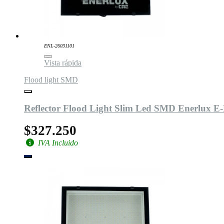
ENL-26031101
Vista rápida
Flood light SMD
Reflector Flood Light Slim Led SMD Enerlux
$327.250
IVA Incluido