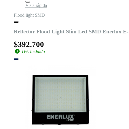
Vista rápida
Flood light SMD
Reflector Flood Light Slim Led SMD Enerlux
$392.700
IVA Incluido