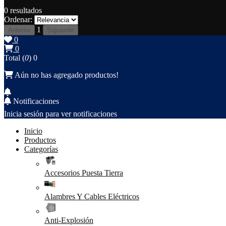
0
resultados
Ordenar:
1
Anterior
Siguiente
0
0
Total (
0
)
0
Aún no has agregado productos!
Notificaciones
Inicia sesión para ver notificaciones
Inicio
Productos
Categorías
Accesorios Puesta Tierra
Alambres Y Cables Eléctricos
Anti-Explosión