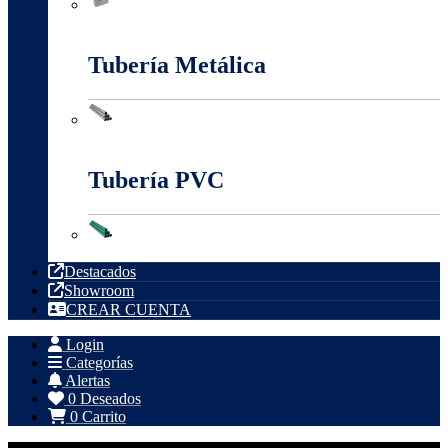
Tableros, Cajas Y Cofres
Tubería Metálica
Tubería Metálica
Tubería PVC
Tubería PVC
Destacados
Showroom
CREAR CUENTA
Login
Categorías
Alertas
0
Deseados
0
Carrito