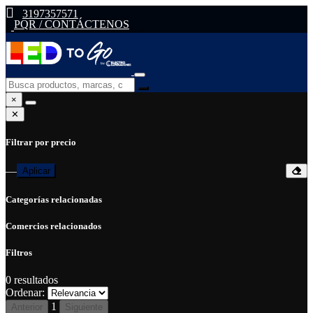
3197357571
PQR / CONTÁCTENOS
×
✕
Filtrar por precio
—
Aplicar
Categorías relacionadas
Comercios relacionados
Filtros
0
resultados
Ordenar:
1
Anterior
Siguiente