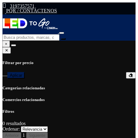
3197357571
PQR / CONTÁCTENOS
×
✕
Filtrar por precio
—
Aplicar
Categorías relacionadas
Comercios relacionados
Filtros
0
resultados
Ordenar:
1
Anterior
Siguiente