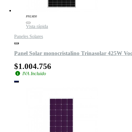
PNLM30
Vista rápida
Paneles Solares
Panel Solar monocristalino Trinasolar 425W Voc 
$1.004.756
IVA Incluido