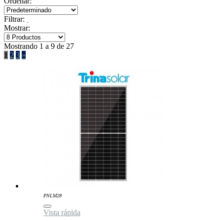
Ordenar:
Filtrar:
Mostrar:
Mostrando 1 a 9 de 27
1
2
3
»
PNLM28
Vista rápida