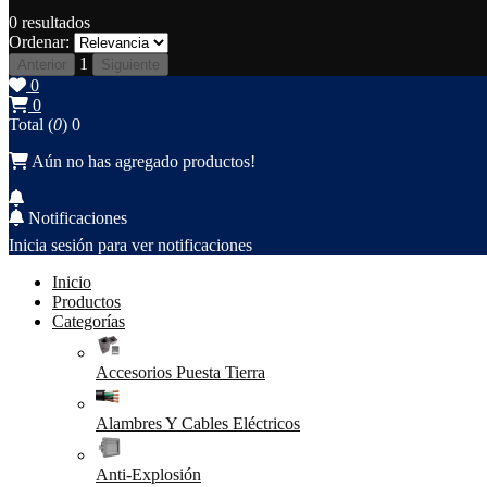
0
resultados
Ordenar:
1
Anterior
Siguiente
0
0
Total (
0
)
0
Aún no has agregado productos!
Notificaciones
Inicia sesión para ver notificaciones
Inicio
Productos
Categorías
Accesorios Puesta Tierra
Alambres Y Cables Eléctricos
Anti-Explosión