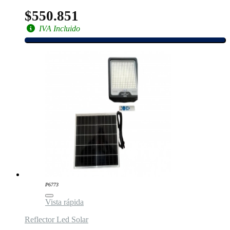
$550.851
IVA Incluido
P6773
Vista rápida
Reflector Led Solar