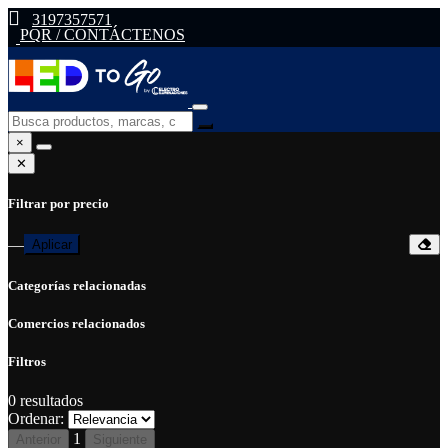
3197357571
PQR / CONTÁCTENOS
×
✕
Filtrar por precio
—
Aplicar
Categorías relacionadas
Comercios relacionados
Filtros
0
resultados
Ordenar:
1
Anterior
Siguiente