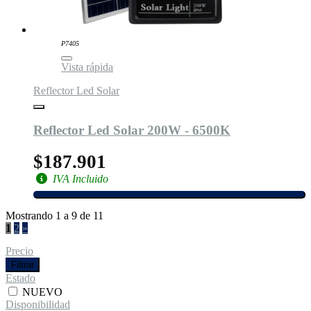
P7405
Vista rápida
Reflector Led Solar
Reflector Led Solar 200W - 6500K
$187.901
IVA Incluido
Mostrando 1 a 9 de 11
1
2
»
Precio
Filtrar
Estado
NUEVO
Disponibilidad