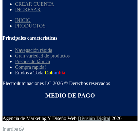
CREAR CUENTA
INGRESAR
INICIO
PRODUCTOS
Principales características
Navegación rápida
Gran variedad de productos
Precios de fábrica
Compra rápida!
Envios a Toda
Col
om
bia
Electroiluminaciones LC 2026 © Derechos reservados
MEDIO DE PAGO
Agencia de Marketing Y Diseño Web
División Digital
2026
Ir arriba