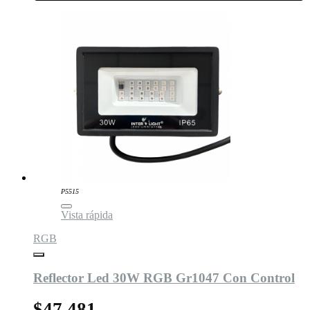
P5515
Vista rápida
RGB
Reflector Led 30W RGB Gr1047 Con Control
$47.481