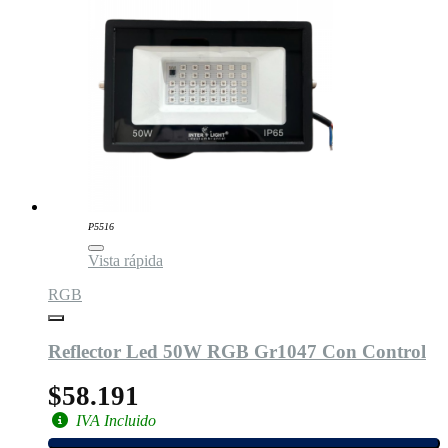
P5516
Vista rápida
RGB
Reflector Led 50W RGB Gr1047 Con Control
$58.191
IVA Incluido