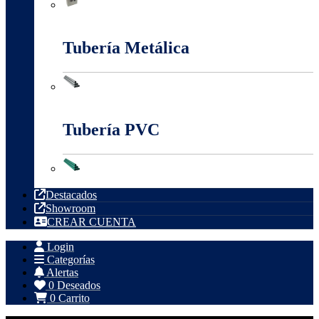
Tableros, Cajas Y Cofres
Tubería Metálica
Tubería Metálica
Tubería PVC
Tubería PVC
Destacados
Showroom
CREAR CUENTA
Login
Categorías
Alertas
0
Deseados
0
Carrito