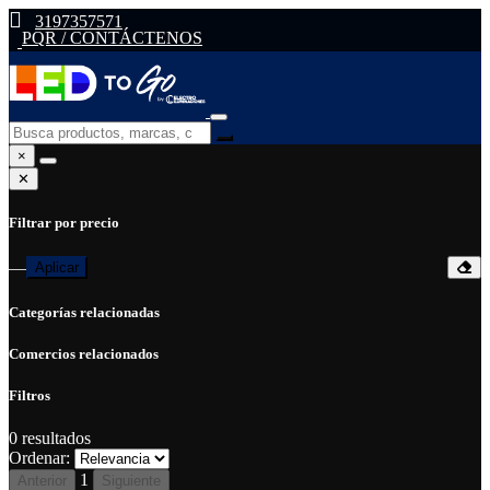
3197357571
PQR / CONTÁCTENOS
×
✕
Filtrar por precio
—
Aplicar
Categorías relacionadas
Comercios relacionados
Filtros
0
resultados
Ordenar:
1
Anterior
Siguiente