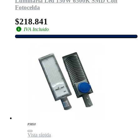
Luminaria Led 150W 6500K SMD Con
Fotocelda
$218.841
IVA Incluido
P3850
Vista rápida