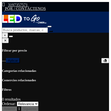
3197357571
PQR / CONTÁCTENOS
×
✕
Filtrar por precio
—
Aplicar
Categorías relacionadas
Comercios relacionados
Filtros
0
resultados
Ordenar:
1
Anterior
Siguiente