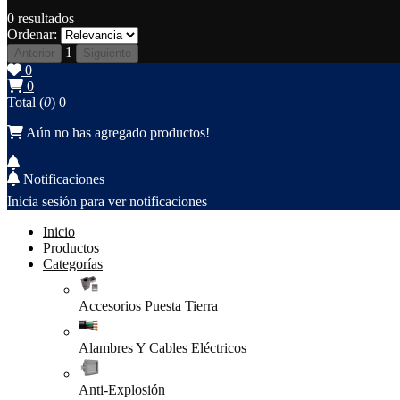
0
resultados
Ordenar:
1
Anterior
Siguiente
0
0
Total (
0
)
0
Aún no has agregado productos!
Notificaciones
Inicia sesión para ver notificaciones
Inicio
Productos
Categorías
Accesorios Puesta Tierra
Alambres Y Cables Eléctricos
Anti-Explosión