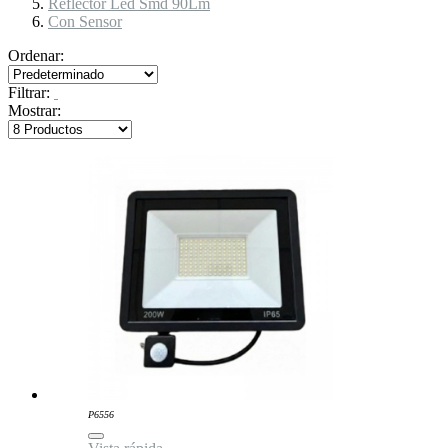
Reflector Led Smd 90Lm
Con Sensor
Ordenar:
Filtrar:
Mostrar:
P6556