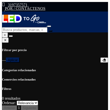
3197357571
PQR / CONTÁCTENOS
×
✕
Filtrar por precio
—
Aplicar
Categorías relacionadas
Comercios relacionados
Filtros
0
resultados
Ordenar:
1
Anterior
Siguiente