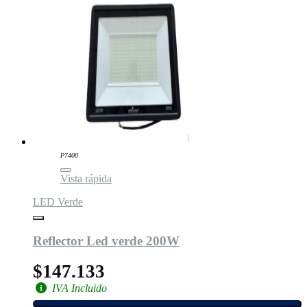
P7400
Vista rápida
LED Verde
Reflector Led verde 200W
$147.133
IVA Incluido