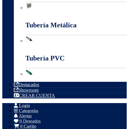
Tableros, Cajas Y Cofres
Tubería Metálica
Tubería Metálica
Tubería PVC
Tubería PVC
Destacados
Showroom
CREAR CUENTA
Login
Categorías
Alertas
0
Deseados
0
Carrito