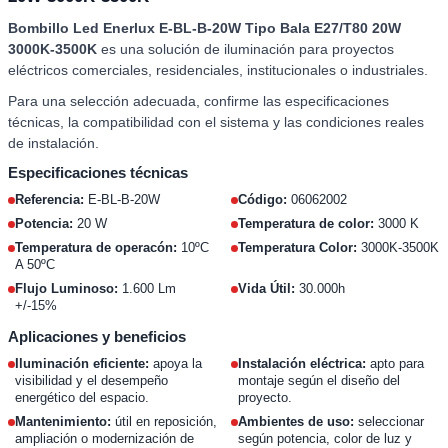
Bombillo Led Enerlux E-BL-B-20W Tipo Bala E27/T80 20W
3000K-3500K
es una solución de iluminación para proyectos
eléctricos comerciales, residenciales, institucionales o industriales.
Para una selección adecuada, confirme las especificaciones
técnicas, la compatibilidad con el sistema y las condiciones reales
de instalación.
Especificaciones técnicas
Referencia:
E-BL-B-20W
Código:
06062002
Potencia:
20 W
Temperatura de color:
3000 K
Temperatura de operacón:
10ºC
Temperatura Color:
3000K-3500K
A 50ºC
Flujo Luminoso:
1.600 Lm
Vida Útil:
30.000h
+/-15%
Aplicaciones y beneficios
Iluminación eficiente:
apoya la
Instalación eléctrica:
apto para
visibilidad y el desempeño
montaje según el diseño del
energético del espacio.
proyecto.
Mantenimiento:
útil en reposición,
Ambientes de uso:
seleccionar
ampliación o modernización de
según potencia, color de luz y