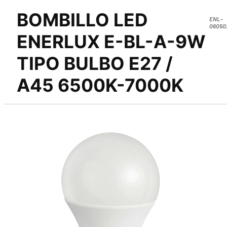
BOMBILLO LED
ENL-
06050
ENERLUX E-BL-A-9W
TIPO BULBO E27 /
A45 6500K-7000K