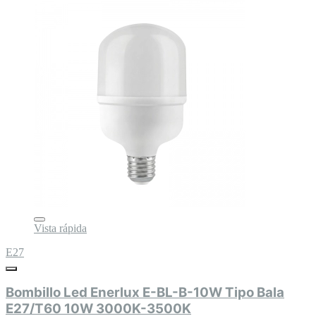
Vista rápida
E27
Bombillo Led Enerlux E-BL-B-10W Tipo Bala
E27/T60 10W 3000K-3500K