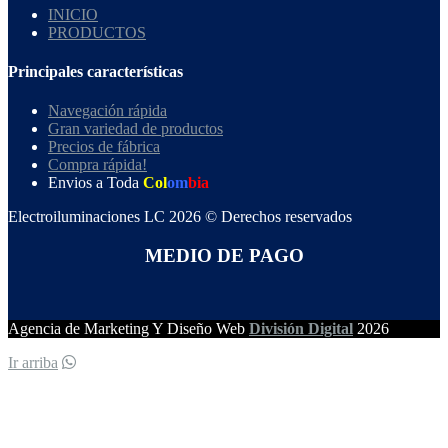
INICIO
PRODUCTOS
Principales características
Navegación rápida
Gran variedad de productos
Precios de fábrica
Compra rápida!
Envios a Toda
Col
om
bia
Electroiluminaciones LC 2026 © Derechos reservados
MEDIO DE PAGO
Agencia de Marketing Y Diseño Web
División Digital
2026
Ir arriba