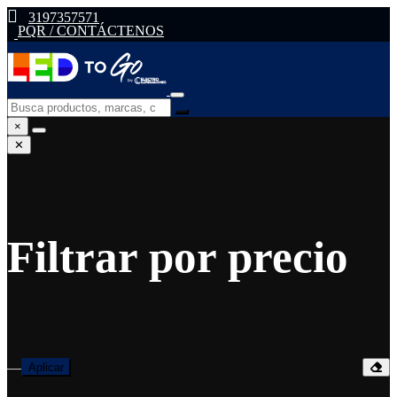
3197357571
PQR / CONTÁCTENOS
×
✕
Filtrar por precio
—
Aplicar