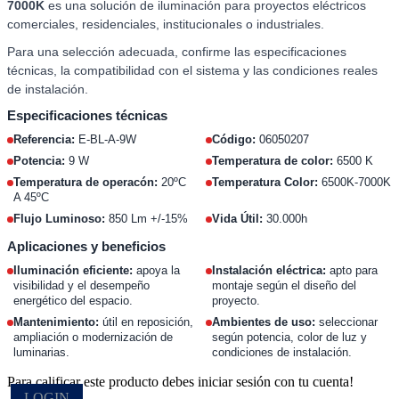
7000K
es una solución de iluminación para proyectos eléctricos
comerciales, residenciales, institucionales o industriales.
Para una selección adecuada, confirme las especificaciones
técnicas, la compatibilidad con el sistema y las condiciones reales
de instalación.
Especificaciones técnicas
Referencia:
E-BL-A-9W
Código:
06050207
Potencia:
9 W
Temperatura de color:
6500 K
Temperatura de operacón:
20ºC
Temperatura Color:
6500K-7000K
A 45ºC
Flujo Luminoso:
850 Lm +/-15%
Vida Útil:
30.000h
Aplicaciones y beneficios
Iluminación eficiente:
apoya la
Instalación eléctrica:
apto para
visibilidad y el desempeño
montaje según el diseño del
energético del espacio.
proyecto.
Mantenimiento:
útil en reposición,
Ambientes de uso:
seleccionar
ampliación o modernización de
según potencia, color de luz y
luminarias.
condiciones de instalación.
Para calificar este producto debes iniciar sesión con tu cuenta!
LOGIN