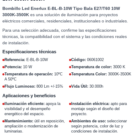
Bombillo Led Enerlux E-BL-B-10W Tipo Bala E27/T60 10W
3000K-3500K
es una solución de iluminación para proyectos
eléctricos comerciales, residenciales, institucionales o industriales.
Para una selección adecuada, confirme las especificaciones
técnicas, la compatibilidad con el sistema y las condiciones reales
de instalación.
Especificaciones técnicas
Referencia:
E-BL-B-10W
Código:
06061002
Potencia:
10 W
Temperatura de color:
3000 K
Temperatura de operacón:
10ºC
Temperatura Color:
3000K-3500K
A 50ºC
Flujo Luminoso:
800 Lm +/-15%
Vida Útil:
30.000h
Aplicaciones y beneficios
Iluminación eficiente:
apoya la
Instalación eléctrica:
apto para
visibilidad y el desempeño
montaje según el diseño del
energético del espacio.
proyecto.
Mantenimiento:
útil en reposición,
Ambientes de uso:
seleccionar
ampliación o modernización de
según potencia, color de luz y
luminarias.
condiciones de instalación.