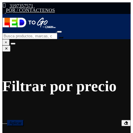
3197357571
PQR / CONTÁCTENOS
×
✕
Filtrar por precio
—
Aplicar