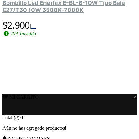
Bombillo Led Enerlux E-BL-B-10W Tipo Bala
E27/T60 10W 6500K-7000K
$2.900
IVA Incluido
MI CARRITO
×
Total (
0
)
0
Aún no has agregado productos!
NOTIFICACIONES