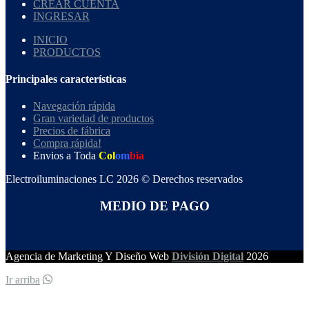
CREAR CUENTA
INGRESAR
INICIO
PRODUCTOS
Principales características
Navegación rápida
Gran variedad de productos
Precios de fábrica
Compra rápida!
Envios a Toda
Col
om
bia
Electroiluminaciones LC 2026 © Derechos reservados
MEDIO DE PAGO
Agencia de Marketing Y Diseño Web
División Digital
2026
Ir arriba