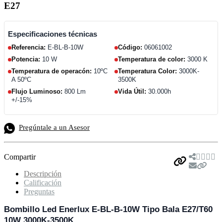
E27
Especificaciones técnicas
Referencia:
E-BL-B-10W
Código:
06061002
Potencia:
10 W
Temperatura de color:
3000 K
Temperatura de operacón:
10ºC
Temperatura Color:
3000K-
A 50ºC
3500K
Flujo Luminoso:
800 Lm
Vida Útil:
30.000h
+/-15%
Pregúntale a un Asesor
Compartir
Descripción
Calificación
Preguntas
Bombillo Led Enerlux E-BL-B-10W Tipo Bala E27/T60
10W 3000K-3500K