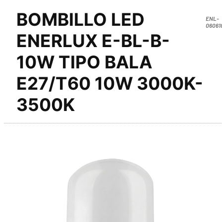
BOMBILLO LED
ENL-
06061
ENERLUX E-BL-B-
10W TIPO BALA
E27/T60 10W 3000K-
3500K