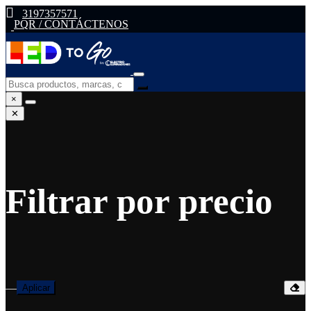
3197357571
PQR / CONTÁCTENOS
×
✕
Filtrar por precio
—
Aplicar