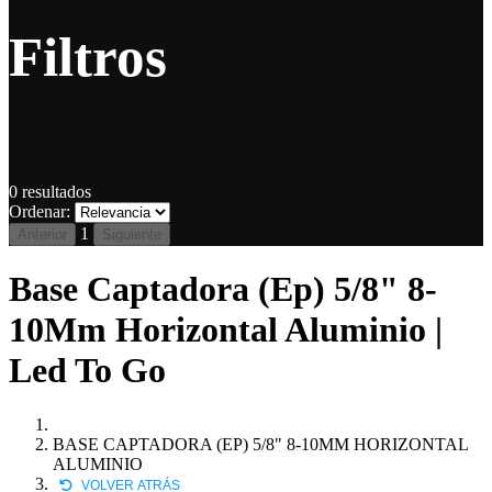
Filtros
0
resultados
Ordenar:
1
Anterior
Siguiente
Base Captadora (Ep) 5/8" 8-
10Mm Horizontal Aluminio |
Led To Go
BASE CAPTADORA (EP) 5/8" 8-10MM HORIZONTAL
ALUMINIO
VOLVER ATRÁS