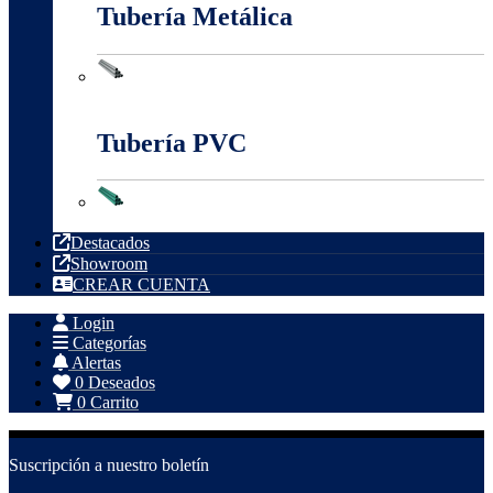
Tubería Metálica
Tubería Metálica
Tubería PVC
Tubería PVC
Destacados
Showroom
CREAR CUENTA
Login
Categorías
Alertas
0
Deseados
0
Carrito
Suscripción a nuestro boletín