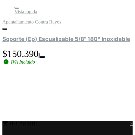
Vista rápida
Apantallamiento Contra Rayos
Soporte (Ep) Escualizable 5/8" 180° Inoxidable
$150.390
IVA Incluido
MI CARRITO
×