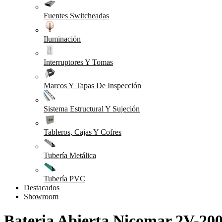
Fuentes Switcheadas
Iluminación
Interruptores Y Tomas
Marcos Y Tapas De Inspección
Sistema Estructural Y Sujeción
Tableros, Cajas Y Cofres
Tubería Metálica
Tubería PVC
Destacados
Showroom
Bateria Abierta Nicomar 2V-20