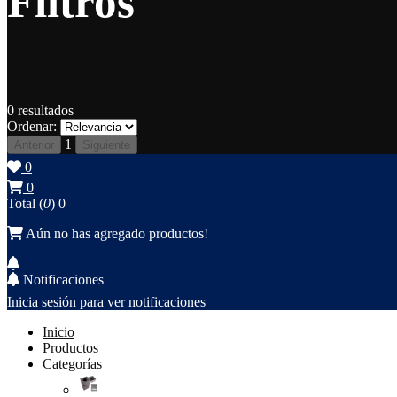
Filtros
0
resultados
Ordenar:
1
Anterior
Siguiente
0
0
Total (
0
)
0
Aún no has agregado productos!
Notificaciones
Inicia sesión para ver notificaciones
Inicio
Productos
Categorías