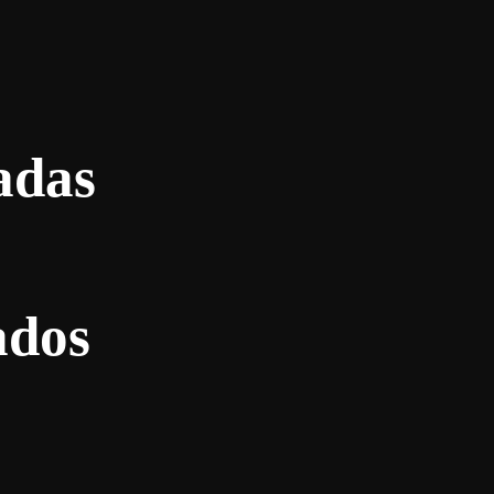
adas
ados