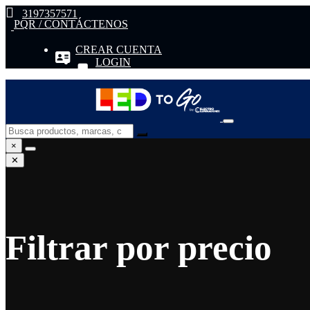
3197357571
PQR / CONTÁCTENOS
CREAR CUENTA
LOGIN
×
✕
Filtrar por precio