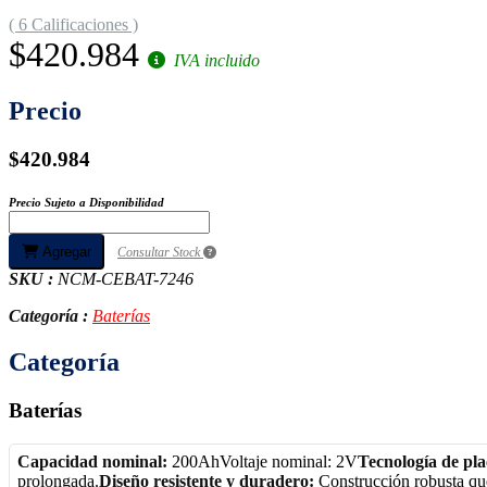
( 6 Calificaciones )
$420.984
IVA incluido
Precio
$420.984
Precio Sujeto a Disponibilidad
Agregar
Consultar Stock
SKU :
NCM-CEBAT-7246
Categoría :
Baterías
Categoría
Baterías
Capacidad nominal:
200AhVoltaje nominal: 2V
Tecnología de pla
prolongada.
Diseño resistente y duradero:
Construcción robusta que