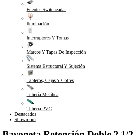
Fuentes Switcheadas
Iluminación
Interruptores Y Tomas
Marcos Y Tapas De Inspección
Sistema Estructural Y Sujeción
Tableros, Cajas Y Cofres
Tubería Metálica
Tubería PVC
Destacados
Showroom
Bayoneta Retención Doble 2 1/2 