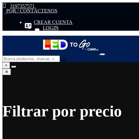
3197357571
PQR / CONTÁCTENOS
CREAR CUENTA
LOGIN
×
✕
Filtrar por precio