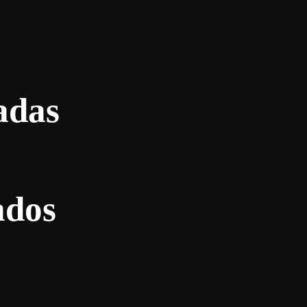
adas
ados