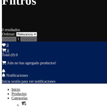
Filtros
0
resultados
Ordenar:
1
Anterior
Siguiente
0
0
Total (
0
)
0
Aún no has agregado productos!
Notificaciones
Inicia sesión para ver notificaciones
Inicio
Productos
Categorías