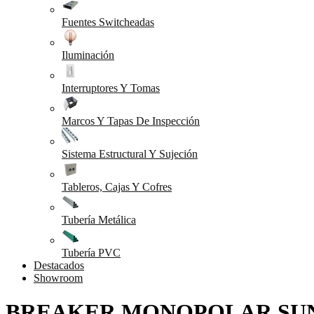
Fuentes Switcheadas
Iluminación
Interruptores Y Tomas
Marcos Y Tapas De Inspección
Sistema Estructural Y Sujeción
Tableros, Cajas Y Cofres
Tubería Metálica
Tubería PVC
Destacados
Showroom
BREAKER MONOPOLAR SUNTRE