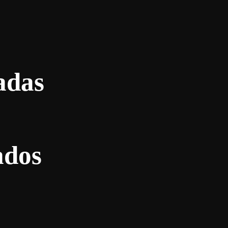
adas
ados