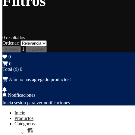
Filtros
0
resultados
Ordenar:
1
Anterior
Siguiente
0
0
Total (
0
)
0
Aún no has agregado productos!
Notificaciones
Inicia sesión para ver notificaciones
Inicio
Productos
Categorías