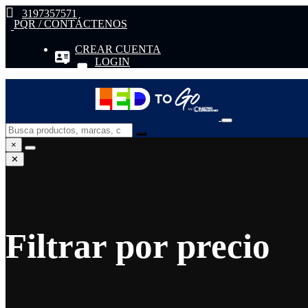
3197357571
PQR / CONTÁCTENOS
CREAR CUENTA
LOGIN
×
✕
Filtrar por precio