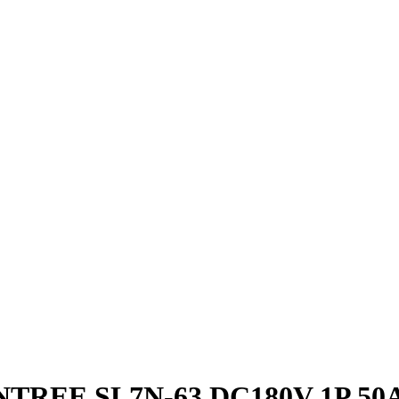
E SL7N-63 DC180V 1P 50A |