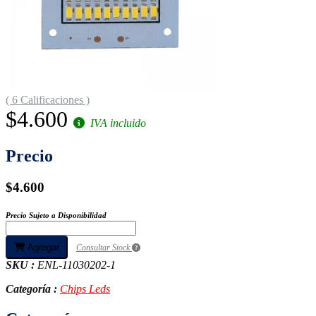
( 6 Calificaciones )
$4.600
IVA incluido
Precio
$4.600
Precio Sujeto a Disponibilidad
Agregar
Consultar Stock
SKU :
ENL-11030202-1
Categoría :
Chips Leds