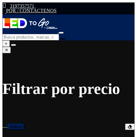
3197357571
PQR / CONTÁCTENOS
×
✕
Filtrar por precio
—
Aplicar