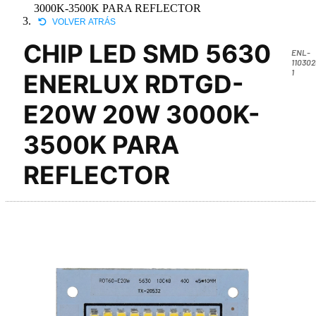
3000K-3500K PARA REFLECTOR
VOLVER ATRÁS
CHIP LED SMD 5630
ENL-
110302
1
ENERLUX RDTGD-
E20W 20W 3000K-
3500K PARA
REFLECTOR