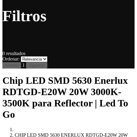
Filtros
0
resultados
Ordenar:
1
Anterior
Siguiente
Chip LED SMD 5630 Enerlux
RDTGD-E20W 20W 3000K-
3500K para Reflector | Led To
Go
CHIP LED SMD 5630 ENERLUX RDTGD-E20W 20W