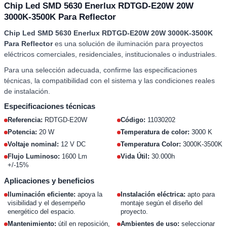
Chip Led SMD 5630 Enerlux RDTGD-E20W 20W
3000K-3500K Para Reflector
Chip Led SMD 5630 Enerlux RDTGD-E20W 20W 3000K-3500K
Para Reflector
es una solución de iluminación para proyectos
eléctricos comerciales, residenciales, institucionales o industriales.
Para una selección adecuada, confirme las especificaciones
técnicas, la compatibilidad con el sistema y las condiciones reales
de instalación.
Especificaciones técnicas
Referencia:
RDTGD-E20W
Código:
11030202
Potencia:
20 W
Temperatura de color:
3000 K
Voltaje nominal:
12 V DC
Temperatura Color:
3000K-3500K
Flujo Luminoso:
1600 Lm
Vida Útil:
30.000h
+/-15%
Aplicaciones y beneficios
Iluminación eficiente:
apoya la
Instalación eléctrica:
apto para
visibilidad y el desempeño
montaje según el diseño del
energético del espacio.
proyecto.
Mantenimiento:
útil en reposición,
Ambientes de uso:
seleccionar