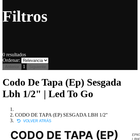
Filtros
0
resultados
Ordenar:
1
Anterior
Siguiente
Codo De Tapa (Ep) Sesgada
Lbh 1/2" | Led To Go
CODO DE TAPA (EP) SESGADA LBH 1/2"
VOLVER ATRÁS
CODO DE TAPA (EP)
EPN
LBH