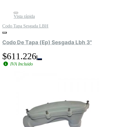
Vista rápida
Codo Tapa Sesgada LBH
Codo De Tapa (Ep) Sesgada Lbh 3"
$611.226
IVA Incluido