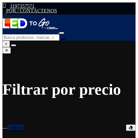
3197357571
PQR / CONTÁCTENOS
×
✕
Filtrar por precio
—
Aplicar