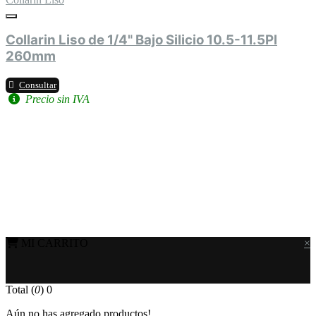
Collarin Liso de 1/4" Bajo Silicio 10.5-11.5Pl
260mm
Consultar
Precio sin IVA
MI CARRITO
×
Total (
0
)
0
Aún no has agregado productos!