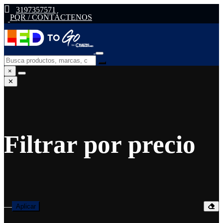
3197357571
PQR / CONTÁCTENOS
×
✕
Filtrar por precio
—
Aplicar