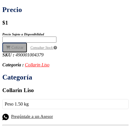
Precio
$1
Precio Sujeto a Disponibilidad
Cotizar
Consultar Stock
SKU :
490001004379
Categoría :
Collarin Liso
Categoría
Collarin Liso
Peso 1.50 kg
Pregúntale a un Asesor