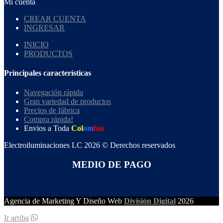
Mi cuenta
CREAR CUENTA
INGRESAR
INICIO
PRODUCTOS
Principales características
Navegación rápida
Gran variedad de productos
Precios de fábrica
Compra rápida!
Envios a Toda
Col
om
bia
Electroiluminaciones LC 2026 © Derechos reservados
MEDIO DE PAGO
Agencia de Marketing Y Diseño Web
División Digital
2026
Ir arriba