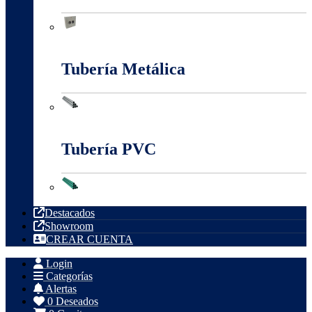
Tableros, Cajas Y Cofres
Tubería Metálica
Tubería Metálica
Tubería PVC
Tubería PVC
Destacados
Showroom
CREAR CUENTA
Login
Categorías
Alertas
0
Deseados