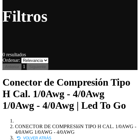
Filtros
0
resultados
Ordenar:
1
Anterior
Siguiente
Conector de Compresión Tipo
H Cal. 1/0Awg - 4/0Awg
1/0Awg - 4/0Awg | Led To Go
CONECTOR DE COMPRESIóN TIPO H CAL. 1/0AWG -
4/0AWG 1/0AWG - 4/0AWG
VOLVER ATRÁS