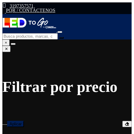
3197357571
PQR / CONTÁCTENOS
×
✕
Filtrar por precio
—
Aplicar