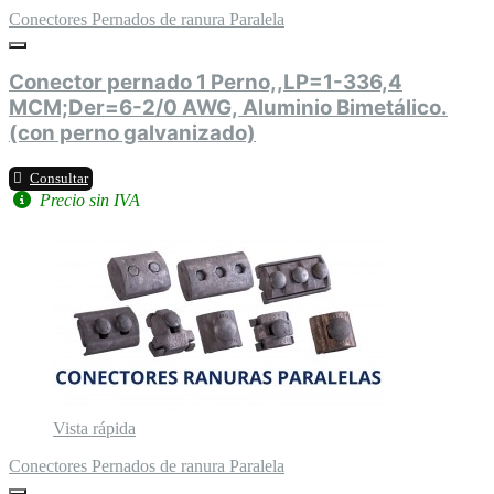
Conectores Pernados de ranura Paralela
Conector pernado 1 Perno,,LP=1-336,4
MCM;Der=6-2/0 AWG, Aluminio Bimetálico.
(con perno galvanizado)
Consultar
Precio sin IVA
Vista rápida
Conectores Pernados de ranura Paralela