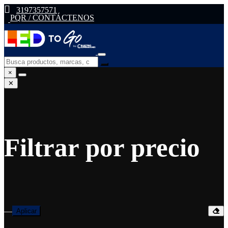
3197357571
PQR / CONTÁCTENOS
×
✕
Filtrar por precio
—
Aplicar