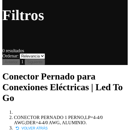
Filtros
0
resultados
Ordenar:
1
Anterior
Siguiente
Conector Pernado para
Conexiones Eléctricas | Led To
Go
CONECTOR PERNADO 1 PERNO,LP=4-4/0
AWG;DER=4-4/0 AWG, ALUMINIO.
VOLVER ATRÁS