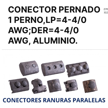
CONECTOR PERNADO
EM
102
1 PERNO,LP=4-4/0
AWG;DER=4-4/0
AWG, ALUMINIO.