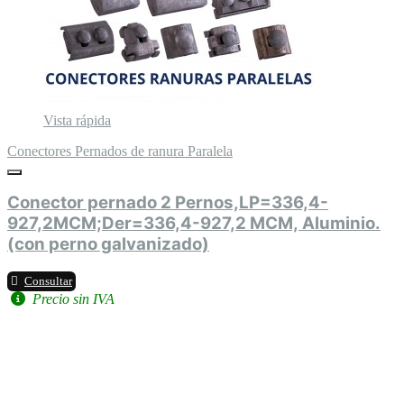
Vista rápida
Conectores Pernados de ranura Paralela
Conector pernado 2 Pernos,LP=336,4-
927,2MCM;Der=336,4-927,2 MCM, Aluminio.
(con perno galvanizado)
Consultar
Precio sin IVA