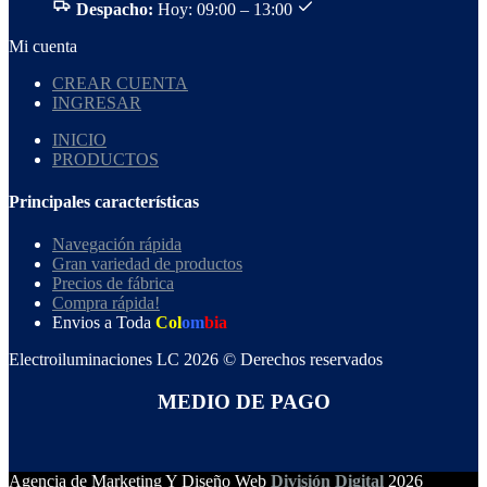
Despacho:
Hoy: 09:00 – 13:00
Mi cuenta
CREAR CUENTA
INGRESAR
INICIO
PRODUCTOS
Principales características
Navegación rápida
Gran variedad de productos
Precios de fábrica
Compra rápida!
Envios a Toda
Col
om
bia
Electroiluminaciones LC 2026 © Derechos reservados
MEDIO DE PAGO
Agencia de Marketing Y Diseño Web
División Digital
2026