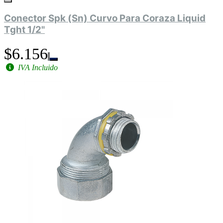
Conector Spk (Sn) Curvo Para Coraza Liquid
Tght 1/2"
$6.156
IVA Incluido