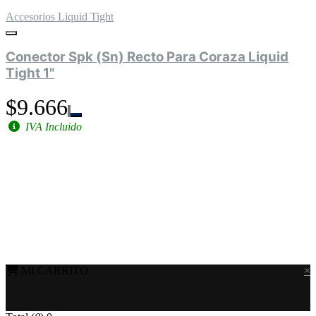
Accesorios Liquid Tight
Conector Spk (Sn) Recto Para Coraza Liquid
Tight 1"
$9.666
IVA Incluido
MI CARRITO
×