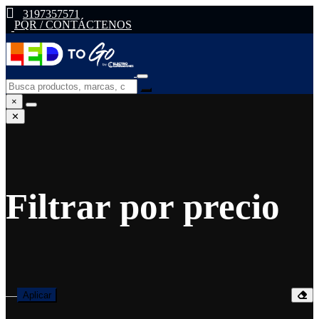
3197357571
PQR / CONTÁCTENOS
×
✕
Filtrar por precio
—
Aplicar