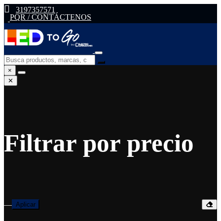
3197357571
PQR / CONTÁCTENOS
×
✕
Filtrar por precio
—
Aplicar