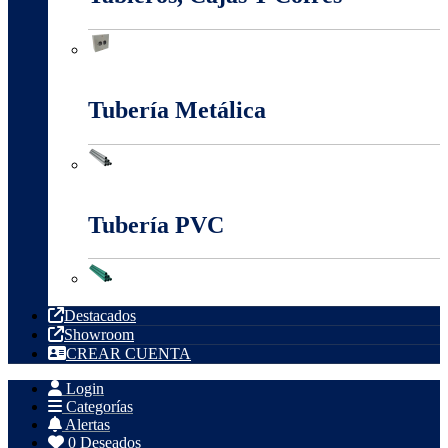
Tableros, Cajas Y Cofres
Tubería Metálica
Tubería Metálica
Tubería PVC
Tubería PVC
Destacados
Showroom
CREAR CUENTA
Login
Categorías
Alertas
0
Deseados