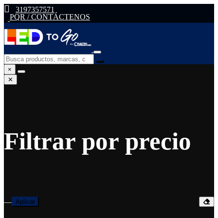
3197357571
PQR / CONTÁCTENOS
×
✕
Filtrar por precio
—
Aplicar