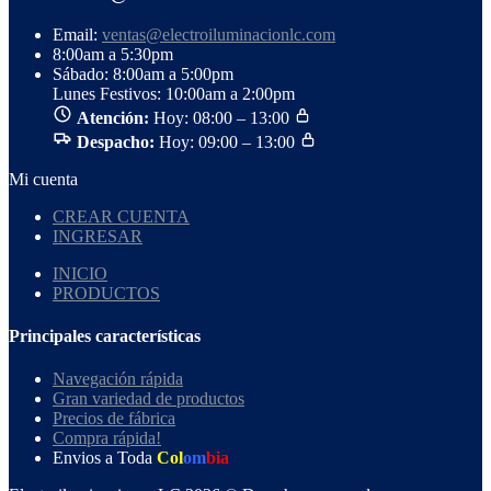
Email:
ventas@electroiluminacionlc.com
8:00am a 5:30pm
Sábado: 8:00am a 5:00pm
Lunes Festivos: 10:00am a 2:00pm
Atención:
Hoy: 08:00 – 13:00
Despacho:
Hoy: 09:00 – 13:00
Mi cuenta
CREAR CUENTA
INGRESAR
INICIO
PRODUCTOS
Principales características
Navegación rápida
Gran variedad de productos
Precios de fábrica
Compra rápida!
Envios a Toda
Col
om
bia