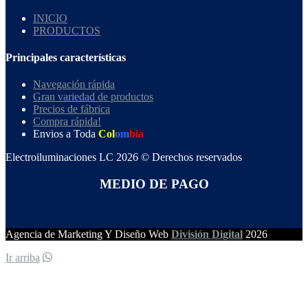
INICIO
PRODUCTOS
Principales características
Navegación rápida
Gran variedad de productos
Precios de fábrica
Compra rápida!
Envios a Toda
Col
om
bia
Electroiluminaciones LC 2026 © Derechos reservados
MEDIO DE PAGO
Agencia de Marketing Y Diseño Web
División Digital
2026
Ir arriba