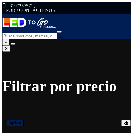
3197357571
PQR / CONTÁCTENOS
×
✕
Filtrar por precio
—
Aplicar