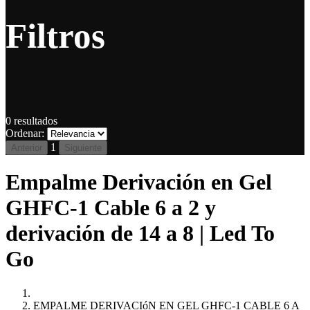
Filtros
0
resultados
Ordenar:
1
Anterior
Siguiente
Empalme Derivación en Gel
GHFC-1 Cable 6 a 2 y
derivación de 14 a 8 | Led To
Go
EMPALME DERIVACIóN EN GEL GHFC-1 CABLE 6 A