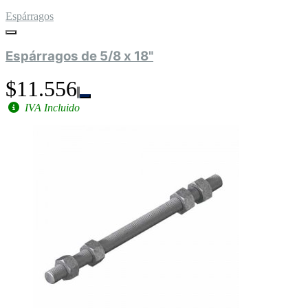
Espárragos
Espárragos de 5/8 x 18"
$11.556
IVA Incluido