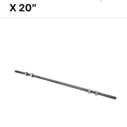
X 20″