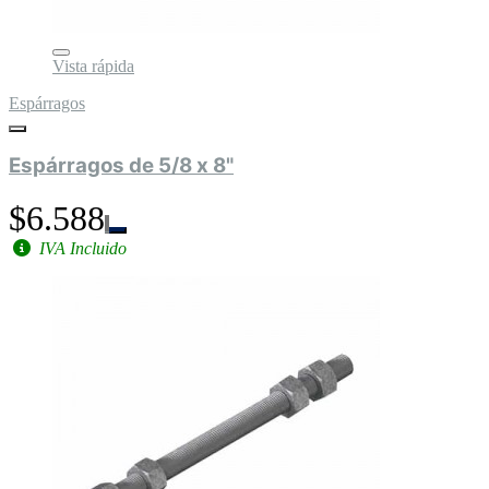
Vista rápida
Espárragos
Espárragos de 5/8 x 8"
$6.588
IVA Incluido