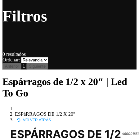
Filtros
0
resultados
Ordenar:
1
Anterior
Siguiente
Espárragos de 1/2 x 20″ | Led
To Go
ESPáRRAGOS DE 1/2 X 20″
VOLVER ATRÁS
ESPÁRRAGOS DE 1/2
490001834