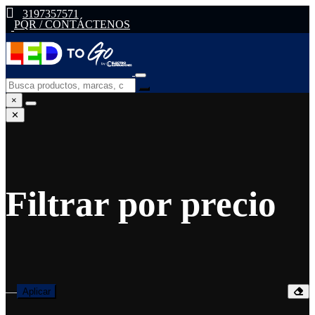
3197357571
PQR / CONTÁCTENOS
×
✕
Filtrar por precio
—
Aplicar