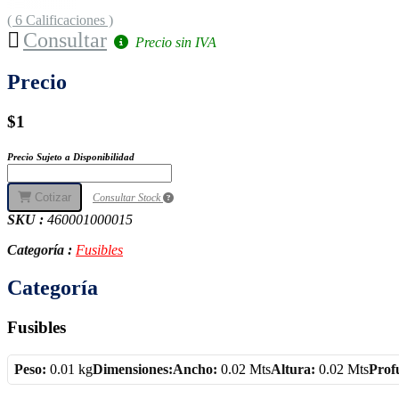
( 6 Calificaciones )
Consultar
Precio sin IVA
Precio
$1
Precio Sujeto a Disponibilidad
Cotizar
Consultar Stock
SKU :
460001000015
Categoría :
Fusibles
Categoría
Fusibles
Peso:
0.01 kg
Dimensiones:
Ancho:
0.02 Mts
Altura:
0.02 Mts
Prof