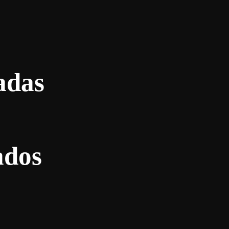
adas
ados