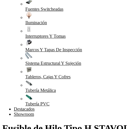
Fuentes Switcheadas
Iluminación
Interruptores Y Tomas
Marcos Y Tapas De Inspección
Sistema Estructural Y Sujeción
Tableros, Cajas Y Cofres
Tubería Metálica
Tubería PVC
Destacados
Showroom
Fusible de Hilo Tipo H STAVOL