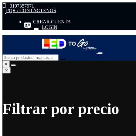
3197357571
PQR / CONTÁCTENOS
CREAR CUENTA
LOGIN
×
✕
Filtrar por precio