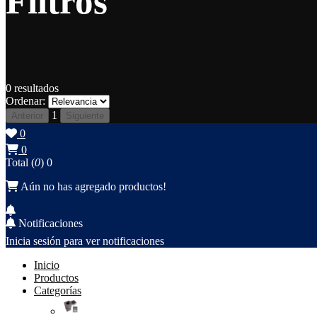
Filtros
0
resultados
Ordenar:
1
Anterior
Siguiente
0
0
Total (
0
)
0
Aún no has agregado productos!
Notificaciones
Inicia sesión para ver notificaciones
Inicio
Productos
Categorías