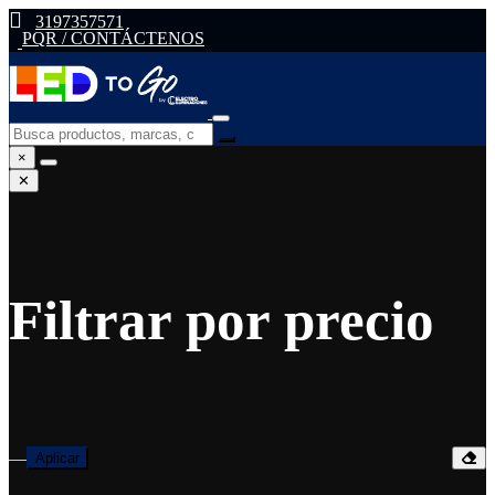
3197357571
PQR / CONTÁCTENOS
×
✕
Filtrar por precio
—
Aplicar