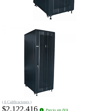
( 6 Calificaciones )
$2.122.416
Precio sin IVA