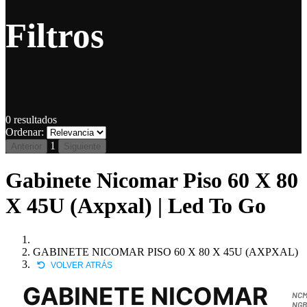
Filtros
0
resultados
Ordenar:
1
Anterior
Siguiente
Gabinete Nicomar Piso 60 X 80
X 45U (Axpxal) | Led To Go
GABINETE NICOMAR PISO 60 X 80 X 45U (AXPXAL)
VOLVER ATRÁS
GABINETE NICOMAR
NCM
NGB