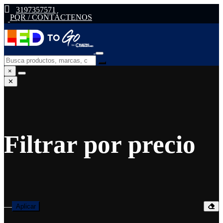
3197357571
PQR / CONTÁCTENOS
×
✕
Filtrar por precio
—
Aplicar