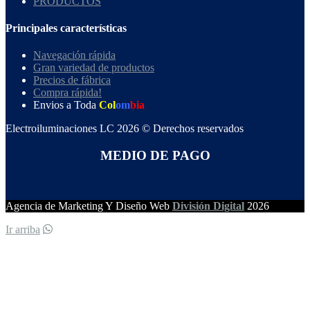
PRODUCTOS
Principales características
Navegación rápida
Gran variedad de productos
Precios de fábrica
Compra rápida!
Envios a Toda
Col
om
bia
Electroiluminaciones LC 2026 © Derechos reservados
MEDIO DE PAGO
Agencia de Marketing Y Diseño Web
División Digital
2026
Ir arriba