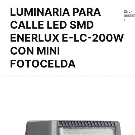
LUMINARIA PARA
ENL-
190303
1
CALLE LED SMD
ENERLUX E-LC-200W
CON MINI
FOTOCELDA