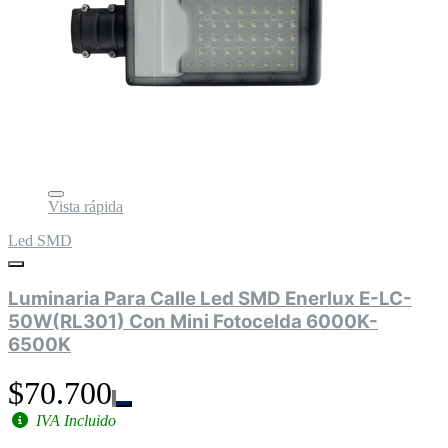
Vista rápida
Led SMD
Luminaria Para Calle Led SMD Enerlux E-LC-
50W(RL301) Con Mini Fotocelda 6000K-
6500K
$70.700
IVA Incluido