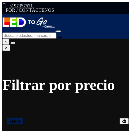
3197357571
PQR / CONTÁCTENOS
×
✕
Filtrar por precio
—
Aplicar