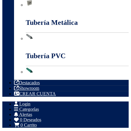
Tableros, Cajas Y Cofres
Tubería Metálica
Tubería Metálica
Tubería PVC
Tubería PVC
Destacados
Showroom
CREAR CUENTA
Login
Categorías
Alertas
0
Deseados
0
Carrito