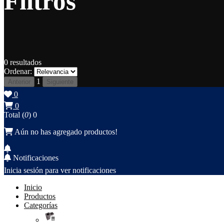
Filtros
0
resultados
Ordenar:
1
Anterior
Siguiente
0
0
Total (
0
)
0
Aún no has agregado productos!
Notificaciones
Inicia sesión para ver notificaciones
Inicio
Productos
Categorías