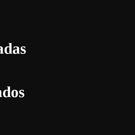
adas
ados