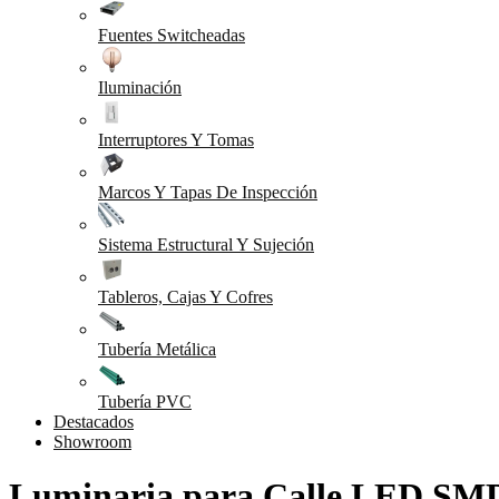
Fuentes Switcheadas
Iluminación
Interruptores Y Tomas
Marcos Y Tapas De Inspección
Sistema Estructural Y Sujeción
Tableros, Cajas Y Cofres
Tubería Metálica
Tubería PVC
Destacados
Showroom
Luminaria para Calle LED SMD