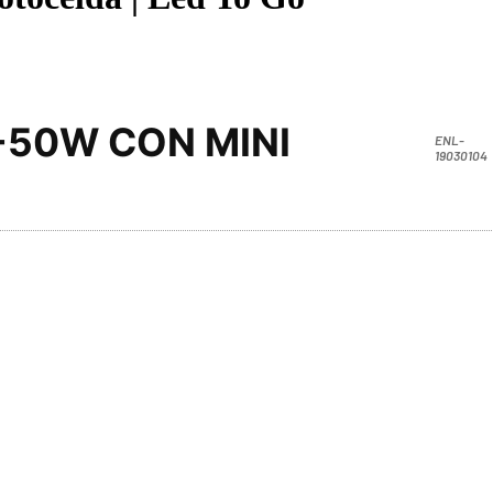
-50W CON MINI
ENL-
19030104