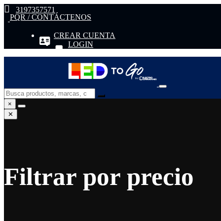
3197357571
PQR / CONTÁCTENOS
CREAR CUENTA
LOGIN
×
✕
Filtrar por precio