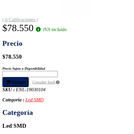
( 6 Calificaciones )
$78.550
IVA incluido
Precio
$78.550
Precio Sujeto a Disponibilidad
Agregar
Consultar Stock
SKU :
ENL-19030104
Categoría :
Led SMD
Categoría
Led SMD