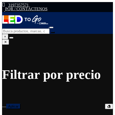
3197357571
PQR / CONTÁCTENOS
×
✕
Filtrar por precio
—
Aplicar