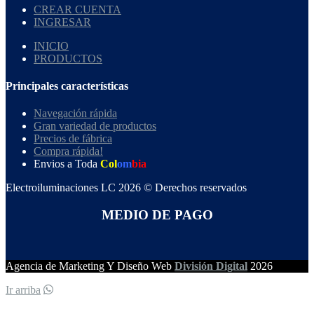
CREAR CUENTA
INGRESAR
INICIO
PRODUCTOS
Principales características
Navegación rápida
Gran variedad de productos
Precios de fábrica
Compra rápida!
Envios a Toda
Col
om
bia
Electroiluminaciones LC 2026 © Derechos reservados
MEDIO DE PAGO
Agencia de Marketing Y Diseño Web
División Digital
2026
Ir arriba