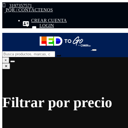
3197357571
PQR / CONTÁCTENOS
CREAR CUENTA
LOGIN
×
✕
Filtrar por precio