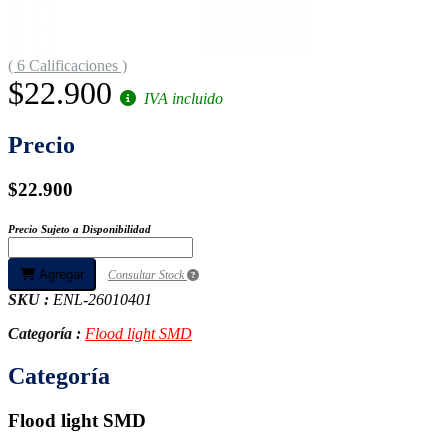
( 6 Calificaciones )
$22.900
IVA incluido
Precio
$22.900
Precio Sujeto a Disponibilidad
Agregar
Consultar Stock
SKU :
ENL-26010401
Categoría :
Flood light SMD
Categoría
Flood light SMD