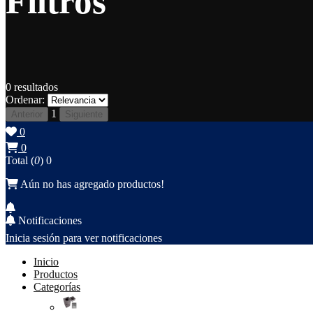
Filtros
0
resultados
Ordenar:
1
Anterior
Siguiente
0
0
Total (
0
)
0
Aún no has agregado productos!
Notificaciones
Inicia sesión para ver notificaciones
Inicio
Productos
Categorías