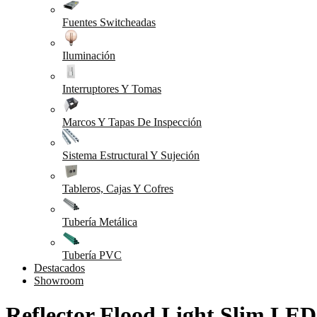
Fuentes Switcheadas
Iluminación
Interruptores Y Tomas
Marcos Y Tapas De Inspección
Sistema Estructural Y Sujeción
Tableros, Cajas Y Cofres
Tubería Metálica
Tubería PVC
Destacados
Showroom
Reflector Flood Light Slim L