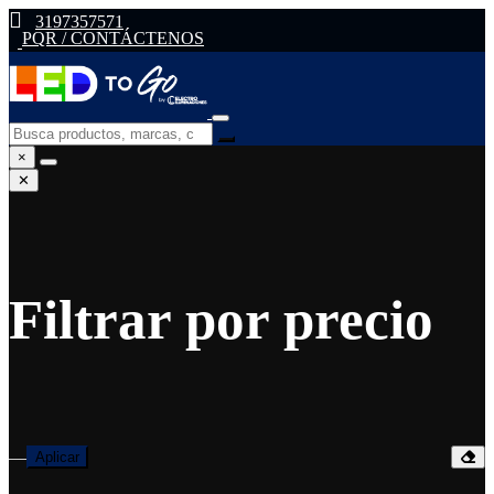
3197357571
PQR / CONTÁCTENOS
×
✕
Filtrar por precio
—
Aplicar