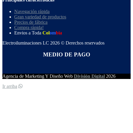
Navegación rápida
Gran variedad de productos
Precios de fábrica
Compra rápida!
Envios a Toda
Col
om
bia
Electroiluminaciones LC 2026 © Derechos reservados
MEDIO DE PAGO
Agencia de Marketing Y Diseño Web
División Digital
2026
Ir arriba