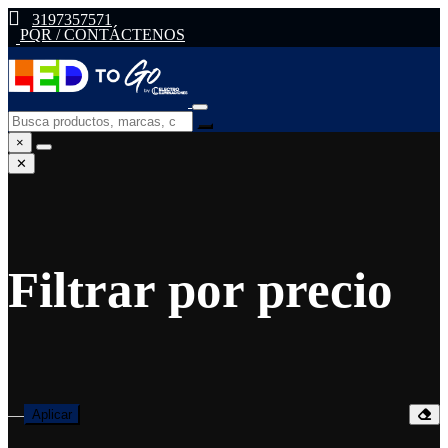
3197357571
PQR / CONTÁCTENOS
×
✕
Filtrar por precio
—
Aplicar