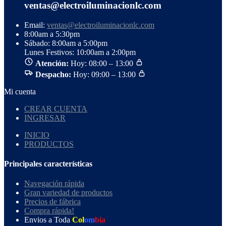
ventas@electroiluminacionlc.com
Email:
ventas@electroiluminacionlc.com
8:00am a 5:30pm
Sábado: 8:00am a 5:00pm
Lunes Festivos: 10:00am a 2:00pm
Atención:
Hoy: 08:00 – 13:00
Despacho:
Hoy: 09:00 – 13:00
Mi cuenta
CREAR CUENTA
INGRESAR
INICIO
PRODUCTOS
Principales características
Navegación rápida
Gran variedad de productos
Precios de fábrica
Compra rápida!
Envios a Toda
Col
om
bia