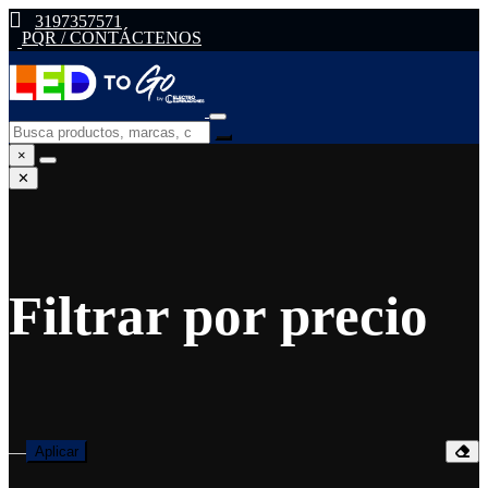
3197357571
PQR / CONTÁCTENOS
×
✕
Filtrar por precio
—
Aplicar