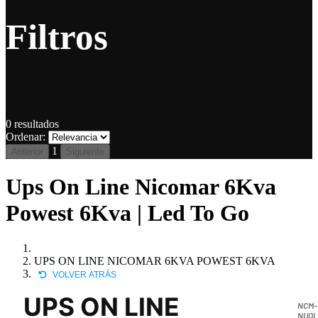
Filtros
0
resultados
Ordenar:
1
Anterior
Siguiente
Ups On Line Nicomar 6Kva
Powest 6Kva | Led To Go
UPS ON LINE NICOMAR 6KVA POWEST 6KVA
VOLVER ATRÁS
UPS ON LINE
NCM-
NUOL