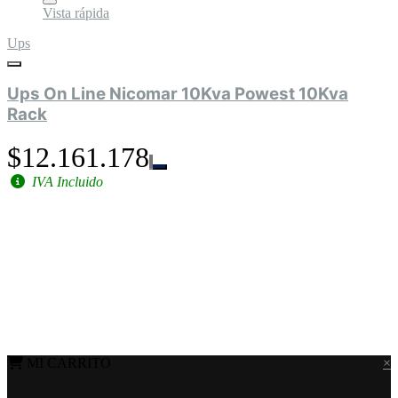
Vista rápida
Ups
Ups On Line Nicomar 10Kva Powest 10Kva
Rack
$12.161.178
IVA Incluido
MI CARRITO
×