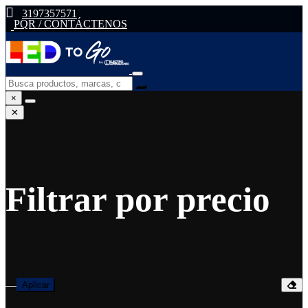
3197357571
PQR / CONTÁCTENOS
×
✕
Filtrar por precio
—
Aplicar