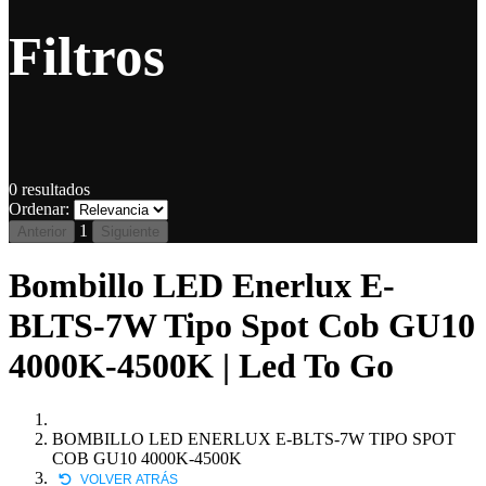
Filtros
0
resultados
Ordenar:
1
Anterior
Siguiente
Bombillo LED Enerlux E-
BLTS-7W Tipo Spot Cob GU10
4000K-4500K | Led To Go
BOMBILLO LED ENERLUX E-BLTS-7W TIPO SPOT
COB GU10 4000K-4500K
VOLVER ATRÁS