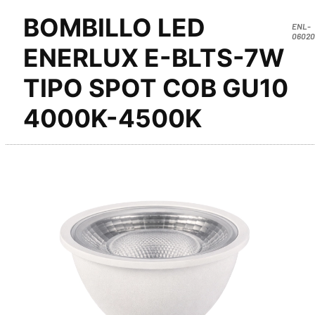
BOMBILLO LED
ENL-
06020
ENERLUX E-BLTS-7W
TIPO SPOT COB GU10
4000K-4500K