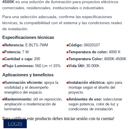
4500K
es una solución de iluminación para proyectos eléctricos
comerciales, residenciales, institucionales o industriales.
Para una selección adecuada, confirme las especificaciones
técnicas, la compatibilidad con el sistema y las condiciones reales
de instalación.
Especificaciones técnicas
Referencia:
E-BLTS-7WM
Código:
06020107
Potencia:
7 W
Temperatura de color:
4000 K
Cantidad x caja:
200
Temperatura Color:
4000K-4500K
Flujo Luminoso:
560 Lm +/-15%
Vida Útil:
30.000h
Aplicaciones y beneficios
Iluminación eficiente:
apoya la
Instalación eléctrica:
apto para
visibilidad y el desempeño
montaje según el diseño del
energético del espacio.
proyecto.
Mantenimiento:
útil en reposición,
Ambientes de uso:
seleccionar
ampliación o modernización de
según potencia, color de luz y
luminarias.
condiciones de instalación.
Para calificar este producto debes iniciar sesión con tu cuenta!
LOGIN