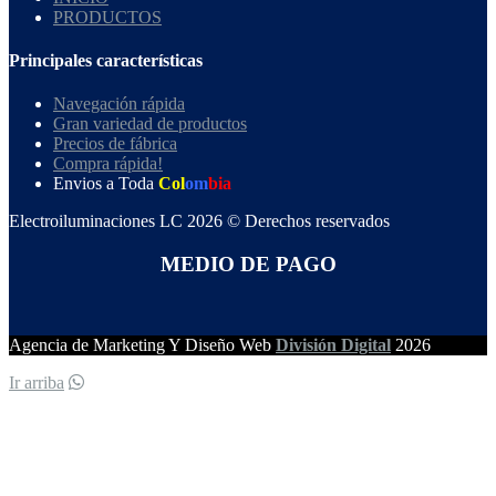
PRODUCTOS
Principales características
Navegación rápida
Gran variedad de productos
Precios de fábrica
Compra rápida!
Envios a Toda
Col
om
bia
Electroiluminaciones LC 2026 © Derechos reservados
MEDIO DE PAGO
Agencia de Marketing Y Diseño Web
División Digital
2026
Ir arriba